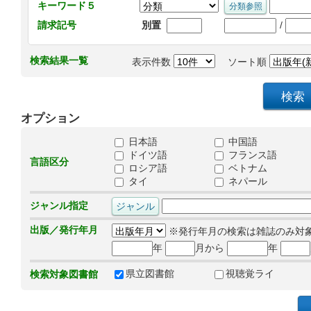
キーワード５
/
請求記号
別置
検索結果一覧
表示件数
ソート順
オプション
日本語
中国語
ドイツ語
フランス語
言語区分
ロシア語
ベトナム
タイ
ネパール
ジャンル指定
出版／発行年月
※発行年月の検索は雑誌のみ対
年
月から
年
県立図書館
視聴覚ライ
検索対象図書館