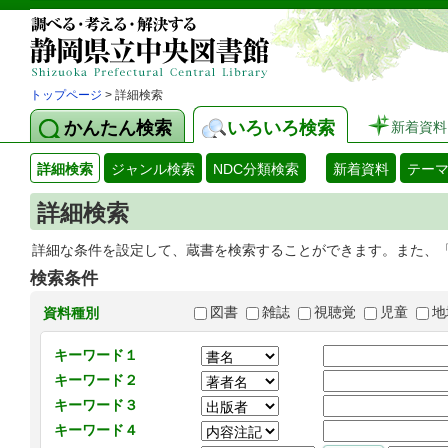
トップページ
> 詳細検索
かんたん検索
いろいろ検索
新着資料
詳細検索
ジャンル検索
NDC分類検索
新着資料
テー
詳細検索
詳細な条件を設定して、蔵書を検索することができます。また、
検索条件
図書
雑誌
視聴覚
児童
地
資料種別
キーワード１
キーワード２
キーワード３
キーワード４