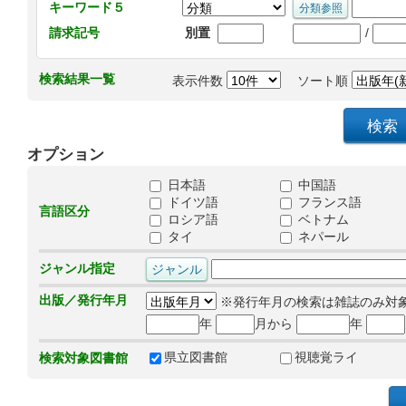
キーワード５
/
請求記号
別置
検索結果一覧
表示件数
ソート順
オプション
日本語
中国語
ドイツ語
フランス語
言語区分
ロシア語
ベトナム
タイ
ネパール
ジャンル指定
出版／発行年月
※発行年月の検索は雑誌のみ対
年
月から
年
県立図書館
視聴覚ライ
検索対象図書館