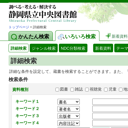
トップページ
> 詳細検索
かんたん検索
いろいろ検索
新着資料
詳細検索
ジャンル検索
NDC分類検索
新着資料
テー
詳細検索
詳細な条件を設定して、蔵書を検索することができます。また、
検索条件
図書
雑誌
視聴覚
児童
地
資料種別
キーワード１
キーワード２
キーワード３
キーワード４