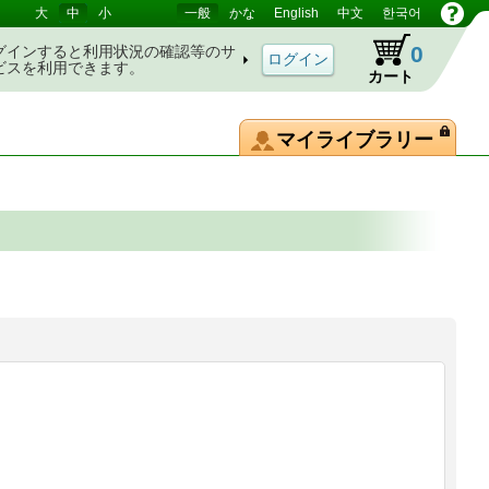
大
中
小
一般
かな
English
中文
한국어
0
グインすると利用状況の確認等のサ
ビスを利用できます。
カート
マイライブラリー