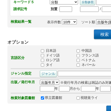
キーワード５
/
請求記号
別置
検索結果一覧
表示件数
ソート順
オプション
日本語
中国語
ドイツ語
フランス語
言語区分
ロシア語
ベトナム
タイ
ネパール
ジャンル指定
出版／発行年月
※発行年月の検索は雑誌のみ対
年
月から
年
県立図書館
視聴覚ライ
検索対象図書館