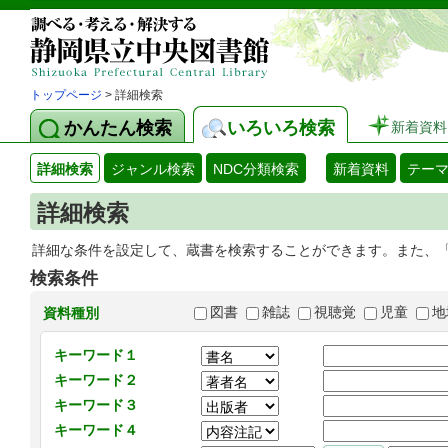
トップページ
> 詳細検索
かんたん検索
いろいろ検索
新着資料
詳細検索
ジャンル検索
NDC分類検索
新着資料
テー
詳細検索
詳細な条件を設定して、蔵書を検索することができます。また、
検索条件
図書
雑誌
視聴覚
児童
地
資料種別
キーワード１
キーワード２
キーワード３
キーワード４