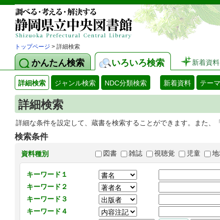
トップページ
> 詳細検索
かんたん検索
いろいろ検索
新着資料
詳細検索
ジャンル検索
NDC分類検索
新着資料
テー
詳細検索
詳細な条件を設定して、蔵書を検索することができます。また、
検索条件
図書
雑誌
視聴覚
児童
地
資料種別
キーワード１
キーワード２
キーワード３
キーワード４