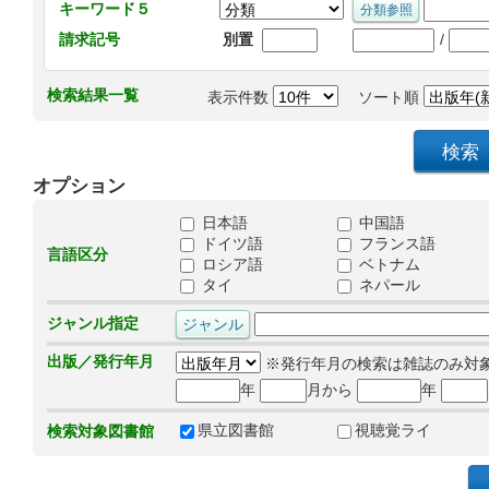
キーワード５
/
請求記号
別置
検索結果一覧
表示件数
ソート順
オプション
日本語
中国語
ドイツ語
フランス語
言語区分
ロシア語
ベトナム
タイ
ネパール
ジャンル指定
出版／発行年月
※発行年月の検索は雑誌のみ対
年
月から
年
県立図書館
視聴覚ライ
検索対象図書館