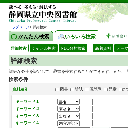
トップページ
> 詳細検索
かんたん検索
いろいろ検索
新着資料
詳細検索
ジャンル検索
NDC分類検索
新着資料
テー
詳細検索
詳細な条件を設定して、蔵書を検索することができます。また、
検索条件
図書
雑誌
視聴覚
児童
地
資料種別
キーワード１
キーワード２
キーワード３
キーワード４