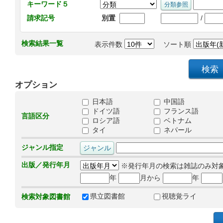
キーワード５
/
請求記号
別置
検索結果一覧
表示件数
ソート順
オプション
日本語
中国語
ドイツ語
フランス語
言語区分
ロシア語
ベトナム
タイ
ネパール
ジャンル指定
出版／発行年月
※発行年月の検索は雑誌のみ対
年
月から
年
県立図書館
視聴覚ライ
検索対象図書館