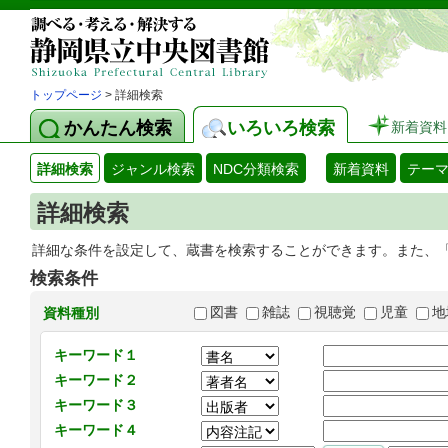
トップページ
> 詳細検索
かんたん検索
いろいろ検索
新着資料
詳細検索
ジャンル検索
NDC分類検索
新着資料
テー
詳細検索
詳細な条件を設定して、蔵書を検索することができます。また、
検索条件
図書
雑誌
視聴覚
児童
地
資料種別
キーワード１
キーワード２
キーワード３
キーワード４