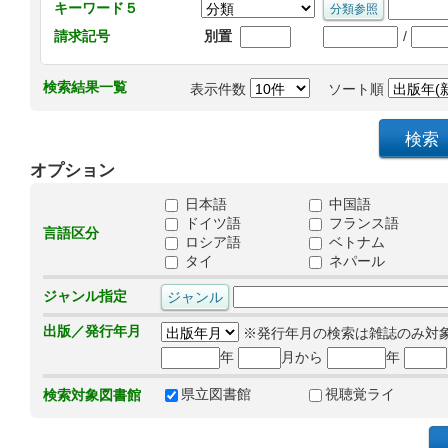
キーワード５
/
請求記号
別置
検索結果一覧
表示件数
ソート順
オプション
日本語
中国語
ドイツ語
フランス語
言語区分
ロシア語
ベトナム
タイ
ネパール
ジャンル指定
出版／発行年月
※発行年月の検索は雑誌のみ対
年
月から
年
県立図書館
視聴覚ライ
検索対象図書館