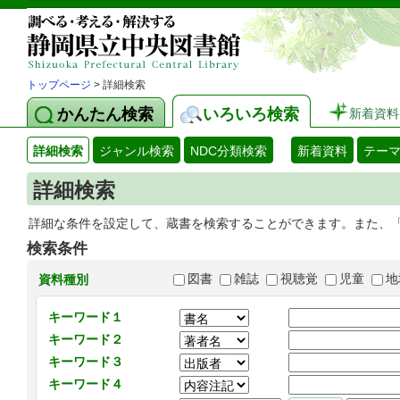
トップページ
> 詳細検索
かんたん検索
いろいろ検索
新着資料
詳細検索
ジャンル検索
NDC分類検索
新着資料
テー
詳細検索
詳細な条件を設定して、蔵書を検索することができます。また、
検索条件
図書
雑誌
視聴覚
児童
地
資料種別
キーワード１
キーワード２
キーワード３
キーワード４