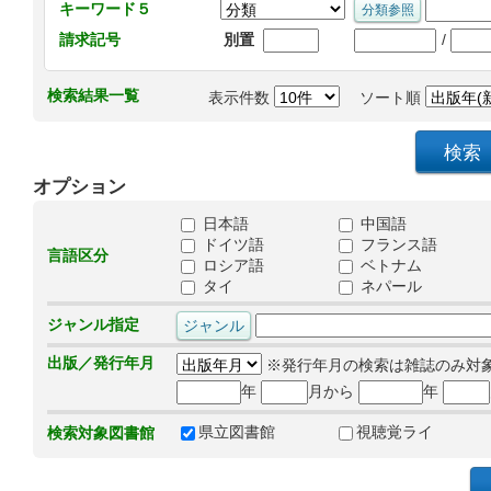
キーワード５
/
請求記号
別置
検索結果一覧
表示件数
ソート順
オプション
日本語
中国語
ドイツ語
フランス語
言語区分
ロシア語
ベトナム
タイ
ネパール
ジャンル指定
出版／発行年月
※発行年月の検索は雑誌のみ対
年
月から
年
県立図書館
視聴覚ライ
検索対象図書館