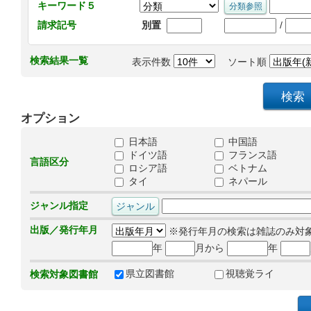
キーワード５
/
請求記号
別置
検索結果一覧
表示件数
ソート順
オプション
日本語
中国語
ドイツ語
フランス語
言語区分
ロシア語
ベトナム
タイ
ネパール
ジャンル指定
出版／発行年月
※発行年月の検索は雑誌のみ対
年
月から
年
県立図書館
視聴覚ライ
検索対象図書館