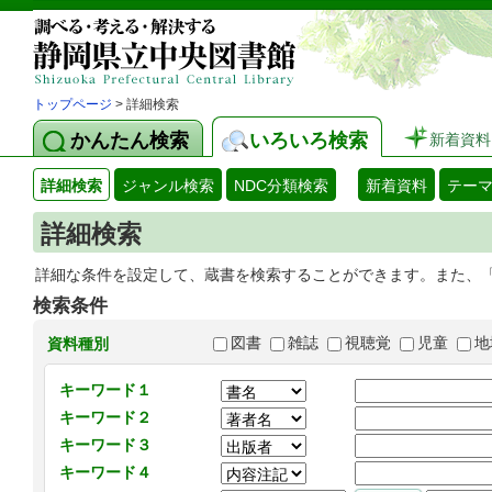
トップページ
> 詳細検索
かんたん検索
いろいろ検索
新着資料
詳細検索
ジャンル検索
NDC分類検索
新着資料
テー
詳細検索
詳細な条件を設定して、蔵書を検索することができます。また、
検索条件
図書
雑誌
視聴覚
児童
地
資料種別
キーワード１
キーワード２
キーワード３
キーワード４