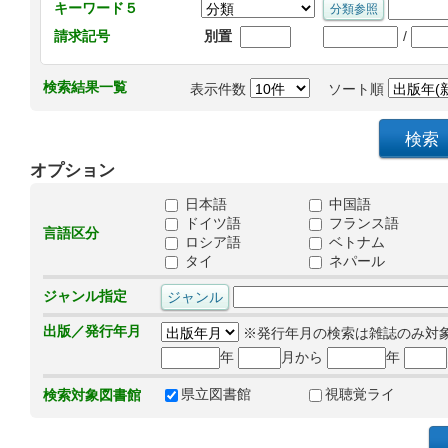
キーワード５
/
請求記号
別置
検索結果一覧
表示件数
ソート順
オプション
日本語
中国語
ドイツ語
フランス語
言語区分
ロシア語
ベトナム
タイ
ネパール
ジャンル指定
出版／発行年月
※発行年月の検索は雑誌のみ対
年
月から
年
県立図書館
視聴覚ライ
検索対象図書館