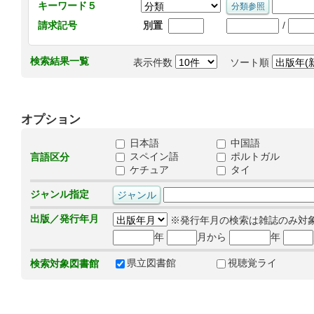
キーワード５
/
請求記号
別置
検索結果一覧
表示件数
ソート順
オプション
日本語
中国語
スペイン語
ポルトガル
言語区分
ケチュア
タイ
ジャンル指定
出版／発行年月
※発行年月の検索は雑誌のみ対
年
月から
年
県立図書館
視聴覚ライ
検索対象図書館