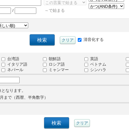
/
～で始まる
清音化する
台湾語
朝鮮語
英語
イタリア語
ロシア語
ベトナム
ネパール
ミャンマー
シンハラ
象となります。
月まで（西暦、半角数字）