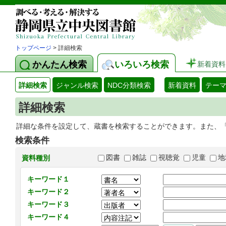
トップページ
> 詳細検索
かんたん検索
いろいろ検索
新着資料
詳細検索
ジャンル検索
NDC分類検索
新着資料
テー
詳細検索
詳細な条件を設定して、蔵書を検索することができます。また、
検索条件
図書
雑誌
視聴覚
児童
地
資料種別
キーワード１
キーワード２
キーワード３
キーワード４