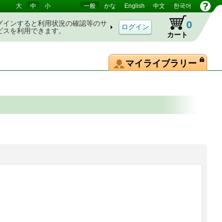
大
中
小
一般
かな
English
中文
한국어
0
グインすると利用状況の確認等のサ
ビスを利用できます。
カート
マイライブラリー