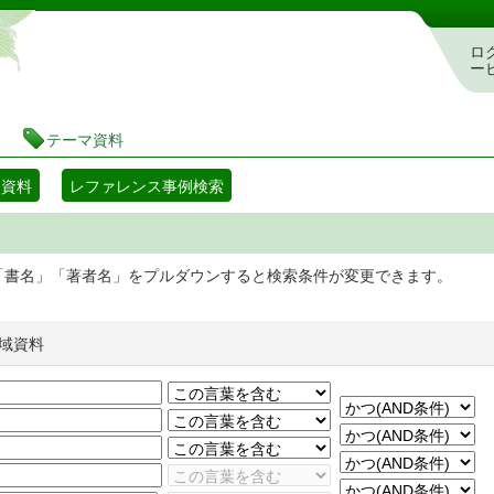
静岡県立図書館 蔵書検索・予約システム
ロ
ー
テーマ資料
マ資料
レファレンス事例検索
「書名」「著者名」をプルダウンすると検索条件が変更できます。
域資料