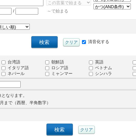
/
～で始まる
清音化する
台湾語
朝鮮語
英語
イタリア語
ロシア語
ベトナム
ネパール
ミャンマー
シンハラ
象となります。
月まで（西暦、半角数字）