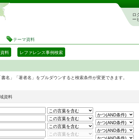
静岡県立図書館 蔵書検索・予約システム
ロ
ー
テーマ資料
マ資料
レファレンス事例検索
「書名」「著者名」をプルダウンすると検索条件が変更できます。
域資料