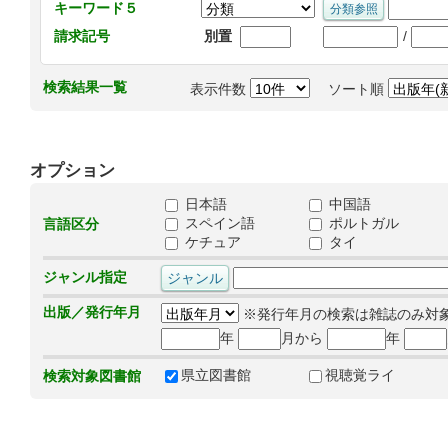
キーワード５
/
請求記号
別置
検索結果一覧
表示件数
ソート順
オプション
日本語
中国語
スペイン語
ポルトガル
言語区分
ケチュア
タイ
ジャンル指定
出版／発行年月
※発行年月の検索は雑誌のみ対
年
月から
年
県立図書館
視聴覚ライ
検索対象図書館