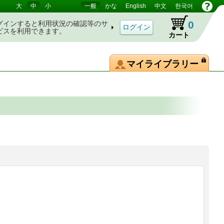
大
中
小
一般
かな
English
中文
한국어
0
グインすると利用状況の確認等のサ
ビスを利用できます。
カート
マイライブラリー