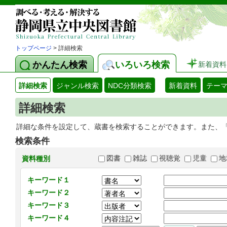
トップページ
> 詳細検索
かんたん検索
いろいろ検索
新着資料
詳細検索
ジャンル検索
NDC分類検索
新着資料
テー
詳細検索
詳細な条件を設定して、蔵書を検索することができます。また、
検索条件
図書
雑誌
視聴覚
児童
地
資料種別
キーワード１
キーワード２
キーワード３
キーワード４