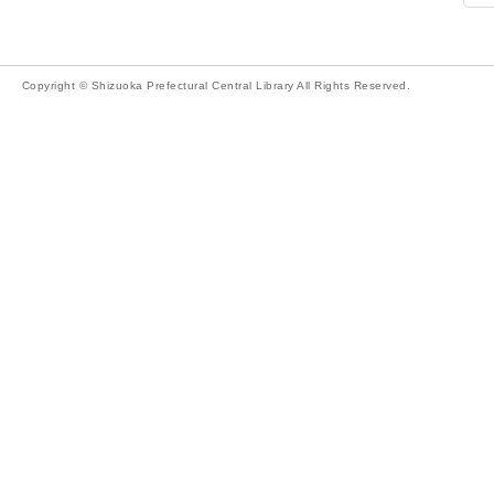
Copyright © Shizuoka Prefectural Central Library All Rights Reserved.