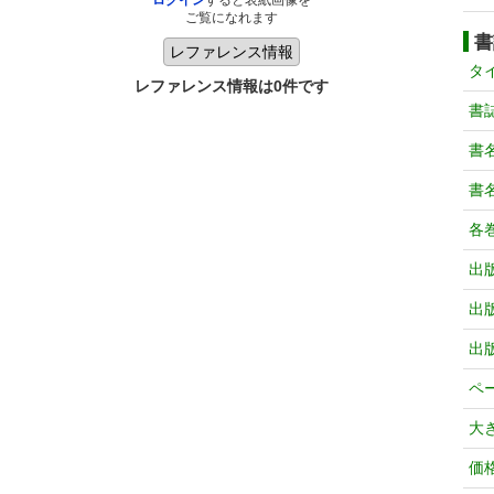
ログイン
すると表紙画像を
ご覧になれます
書
タ
レファレンス情報は0件です
書
書
書
各
出
出
出
ペ
大
価