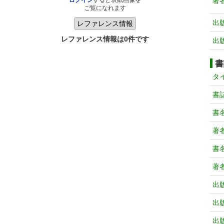
著
ログイン
すると表紙画像を
ご覧になれます
出
レファレンス情報は0件です
出
書
タ
書
書
著
書
著
出
出
出