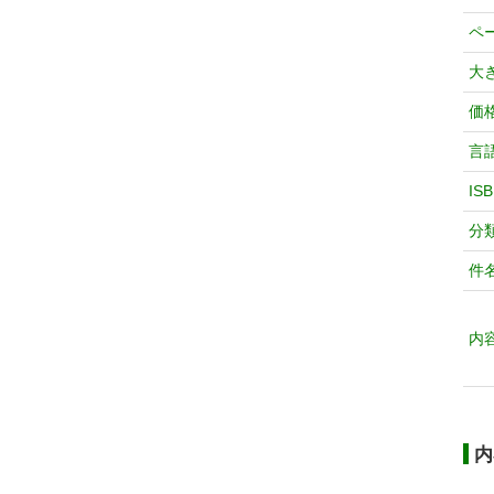
ペ
大
価
言
IS
分
件
内
内