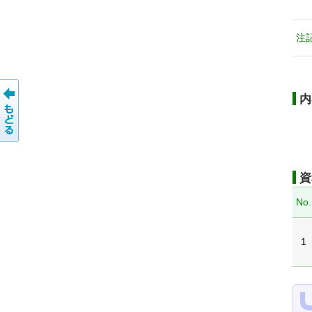
注
内
資
No.
1