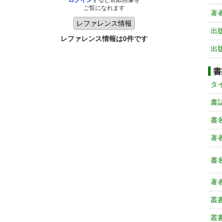
ログイン
すると表紙画像を
ご覧になれます
著
出
レファレンス情報は0件です
出
書
タ
書
書
著
書
著
叢
叢