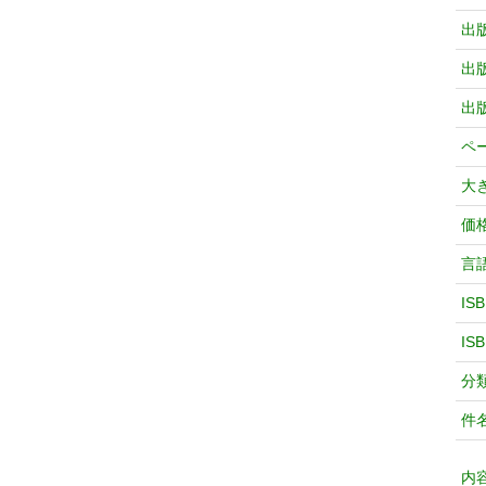
出
出
出
ペ
大
価
言
IS
IS
分
件
内