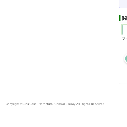
関
フ
Copyright © Shizuoka Prefectural Central Library All Rights Reserved.