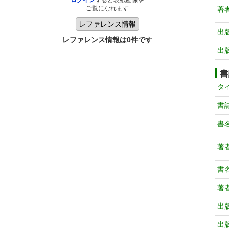
ログイン
すると表紙画像を
ご覧になれます
著
出
レファレンス情報は0件です
出
書
タ
書
書
著
書
著
出
出