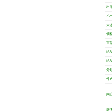
出
ペ
大
価
言
IS
IS
分
件
内
著