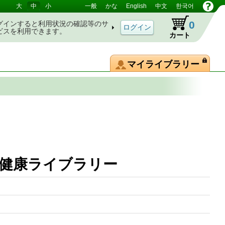
大
中
小
一般
かな
English
中文
한국어
0
グインすると利用状況の確認等のサ
ビスを利用できます。
カート
マイライブラリー
 健康ライブラリー