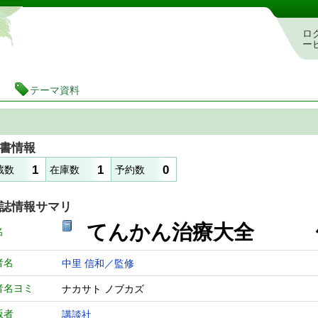
静岡県立図書館 蔵書検索・予約システム
ロ
ー
テーマ資料
書情報
1
1
0
蔵数
在庫数
予約数
誌情報サマリ
てんかん治療大全
名
者名
中里 信和／監修
者名ヨミ
ナカサト ノブカズ
版者
講談社