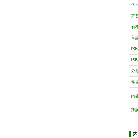
ペ
大
価
言
IS
IS
分
件
内
注
内