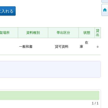
貸
架場所
資料種別
帯出区分
状態
出
在
一般和書
貸可資料
庫
○
1
/
1