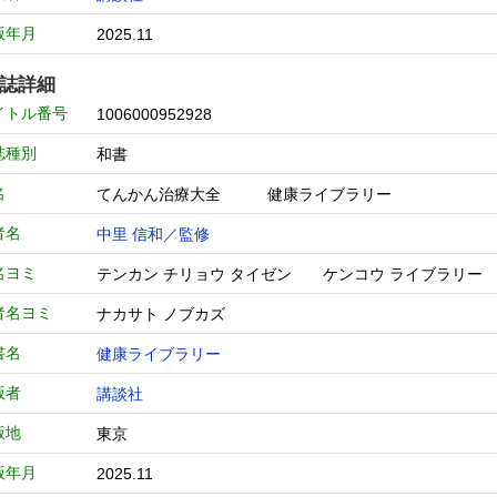
版年月
2025.11
誌詳細
イトル番号
1006000952928
誌種別
和書
名
てんかん治療大全 健康ライブラリー
者名
中里 信和／監修
名ヨミ
テンカン チリョウ タイゼン ケンコウ ライブラリ
者名ヨミ
ナカサト ノブカズ
書名
健康ライブラリー
版者
講談社
版地
東京
版年月
2025.11