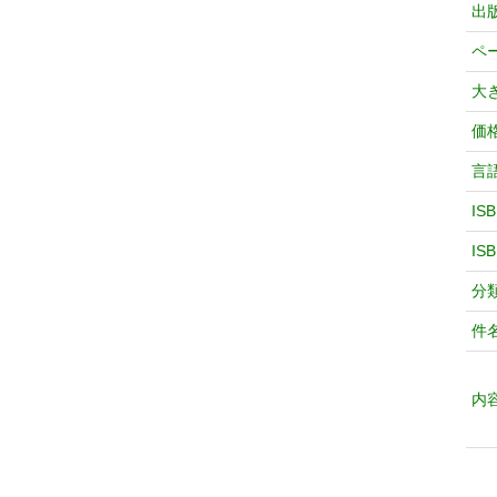
出
ペ
大
価
言
IS
IS
分
件
内