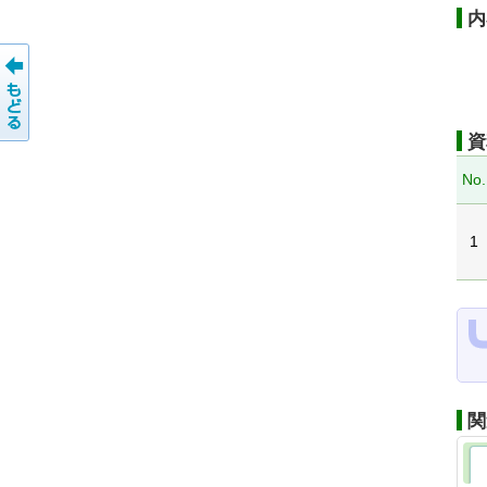
内
資
No.
1
関