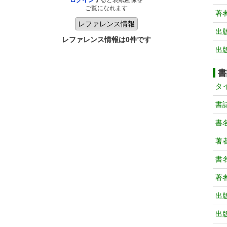
ログイン
すると表紙画像を
ご覧になれます
著
出
レファレンス情報は0件です
出
書
タ
書
書
著
書
著
出
出