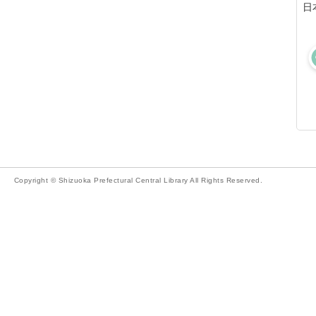
日
Copyright © Shizuoka Prefectural Central Library All Rights Reserved.