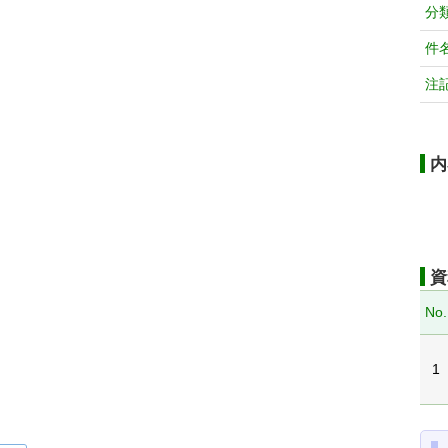
分
件
注
内
資
No.
1