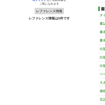
ログイン
すると表紙画像を
ご覧になれます
書
タ
レファレンス情報は0件です
書
書
書
出
出
出
ペ
大
価
言