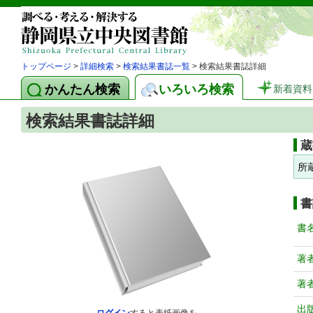
トップページ
>
詳細検索
>
検索結果書誌一覧
> 検索結果書誌詳細
かんたん検索
いろいろ検索
新着資料
検索結果書誌詳細
蔵
所
書
書
著
著
出