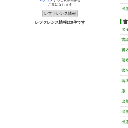
ログイン
すると表紙画像を
ご覧になれます
出
書
レファレンス情報は0件です
タ
書
書
著
書
著
版
出
出
出