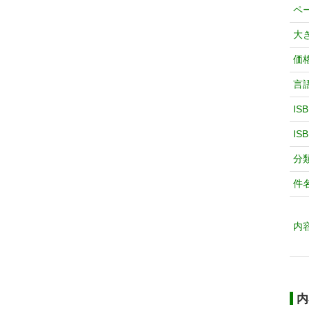
ペ
大
価
言
IS
IS
分
件
内
内