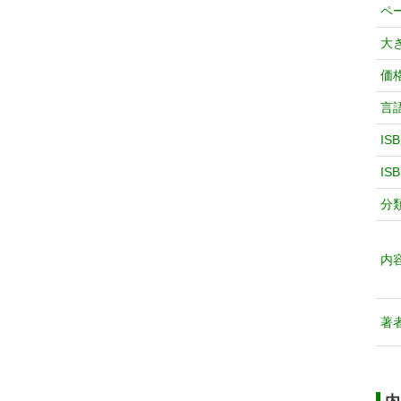
ペ
大
価
言
IS
IS
分
内
著