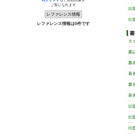
ログイン
すると表紙画像を
ご覧になれます
出
出
レファレンス情報は0件です
書
タ
書
書
著
書
著
出
出
出