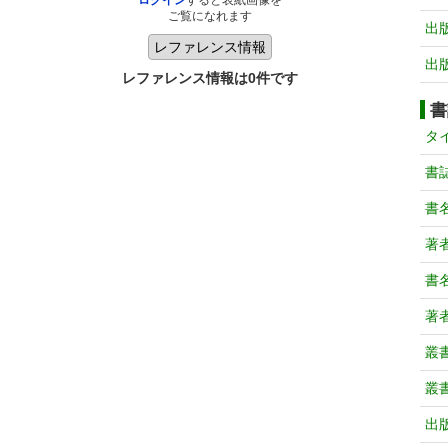
ログイン
すると表紙画像を
ご覧になれます
出
出
レファレンス情報は0件です
書
タ
書
書
著
書
著
叢
叢
出