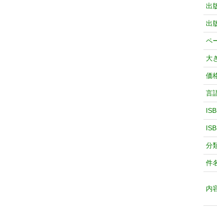
出
出
ペ
大
価
言
IS
IS
分
件
内