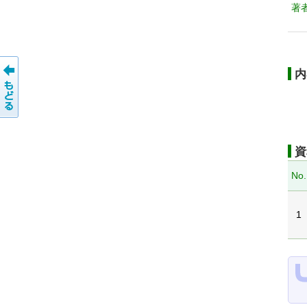
著
内
資
No.
1