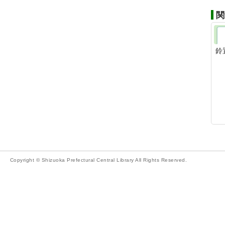
関
鈴
Copyright © Shizuoka Prefectural Central Library All Rights Reserved.