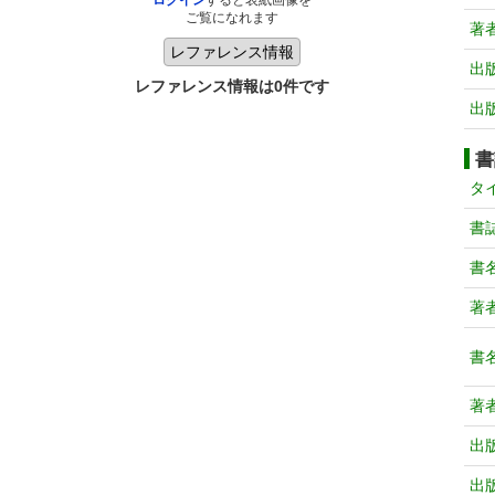
ログイン
すると表紙画像を
ご覧になれます
著
出
レファレンス情報は0件です
出
書
タ
書
書
著
書
著
出
出