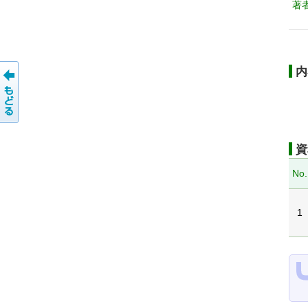
著
内
資
No.
1