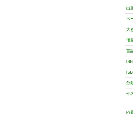
出
ペ
大
価
言
IS
IS
分
件
内