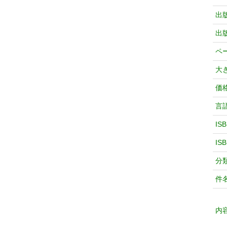
出
出
ペ
大
価
言
IS
IS
分
件
内