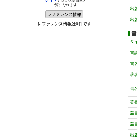
ログイン
すると表紙画像を
ご覧になれます
出
出
レファレンス情報は0件です
書
タ
書
書
著
書
著
叢
叢
出