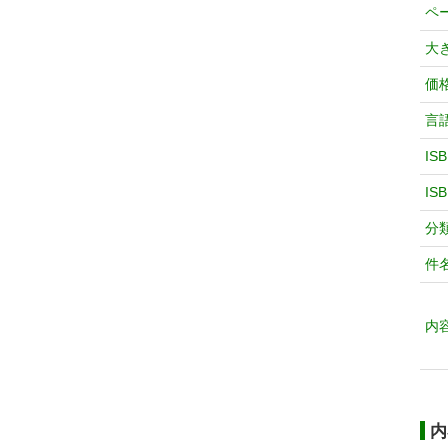
ペ
大
価
言
IS
IS
分
件
内
内