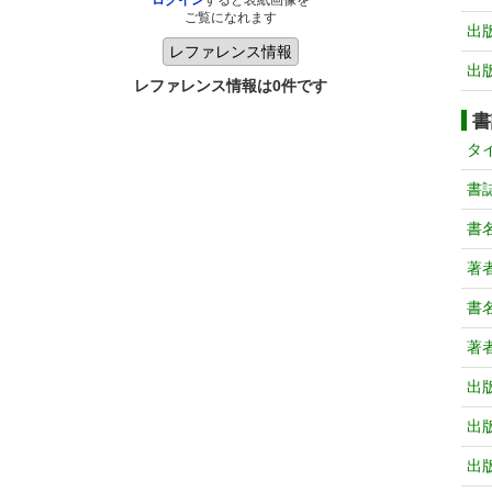
ログイン
すると表紙画像を
ご覧になれます
出
出
レファレンス情報は0件です
書
タ
書
書
著
書
著
出
出
出