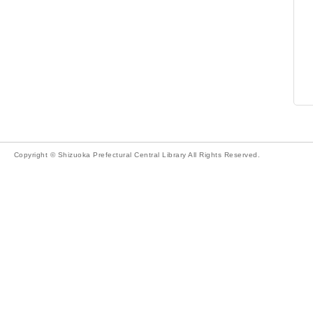
Copyright © Shizuoka Prefectural Central Library All Rights Reserved.