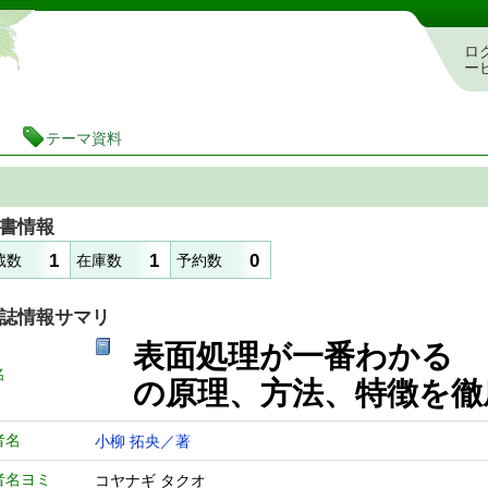
静岡県立図書館 蔵書検索・予約システム
ロ
ー
テーマ資料
書情報
1
1
0
蔵数
在庫数
予約数
誌情報サマリ
表面処理が一番わかる
名
の原理、方法、特徴を
者名
小柳 拓央／著
者名ヨミ
コヤナギ タクオ