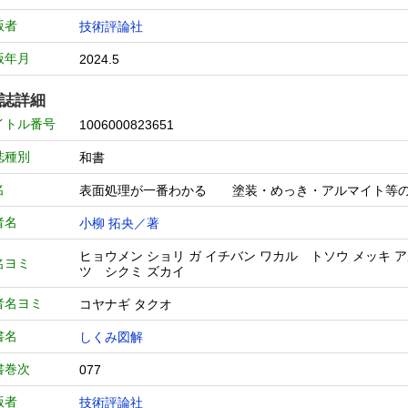
版者
技術評論社
版年月
2024.5
誌詳細
イトル番号
1006000823651
誌種別
和書
名
表面処理が一番わかる 塗装・めっき・アルマイト等
者名
小柳 拓央／著
ヒョウメン ショリ ガ イチバン ワカル トソウ メッキ ア
名ヨミ
ツ シクミ ズカイ
者名ヨミ
コヤナギ タクオ
書名
しくみ図解
書巻次
077
版者
技術評論社