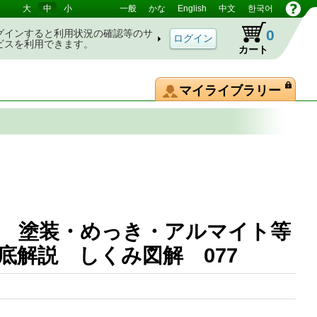
大
中
小
一般
かな
English
中文
한국어
0
グインすると利用状況の確認等のサ
ビスを利用できます。
カート
マイライブラリー
 塗装・めっき・アルマイト等
徹底解説 しくみ図解 077