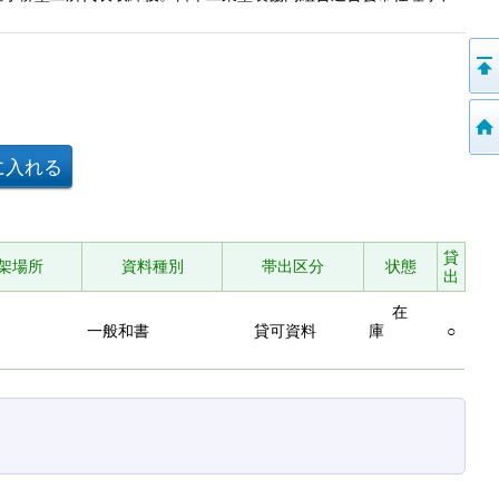
貸
架場所
資料種別
帯出区分
状態
出
在
一般和書
貸可資料
庫
○