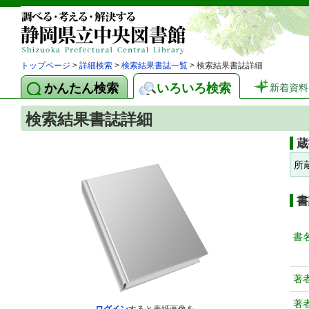
トップページ
>
詳細検索
>
検索結果書誌一覧
> 検索結果書誌詳細
かんたん検索
いろいろ検索
新着資料
検索結果書誌詳細
蔵
所
書
書
著
著