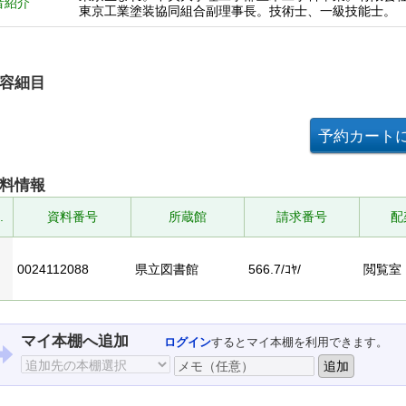
者紹介
東京工業塗装協同組合副理事長。技術士、一級技能士。
容細目
料情報
.
資料番号
所蔵館
請求番号
配
0024112088
県立図書館
566.7/ｺﾔ/
閲覧室
マイ本棚へ追加
ログイン
するとマイ本棚を利用できます。