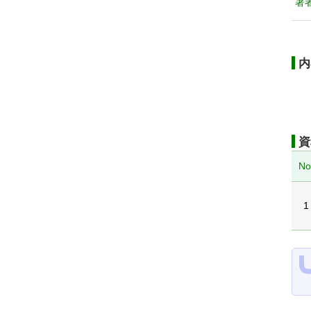
著
内
資
No
1