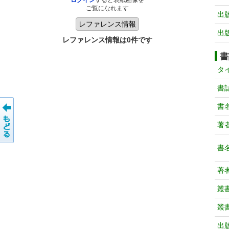
ログイン
すると表紙画像を
ご覧になれます
出
出
レファレンス情報は0件です
書
タ
書
書
著
書
著
叢
叢
出