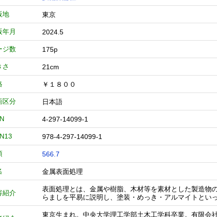
版地
東京
版年月
2024.5
ージ数
175p
きさ
21cm
格
￥１８００
語区分
日本語
BN
4-297-14099-1
BN13
978-4-297-14099-1
類
566.7
名
金属表面処理
表面処理とは、金属や樹脂、木材等を素材とした製造物
容紹介
らましを平易に説明し、塗装・めっき・アルマイトとい
東京生まれ。中央大学理工学部土木工学科卒業。有限会