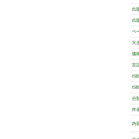
出
出
ペ
大
価
言
IS
IS
分
件
内