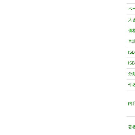
ペ
大
価
言
IS
IS
分
件
内
著