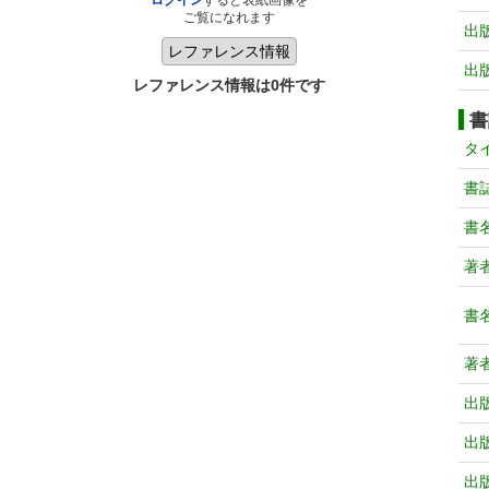
ログイン
すると表紙画像を
ご覧になれます
出
出
レファレンス情報は0件です
書
タ
書
書
著
書
著
出
出
出