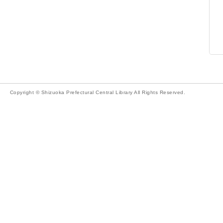
Copyright © Shizuoka Prefectural Central Library All Rights Reserved.