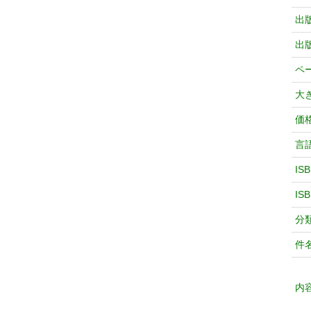
出
出
ペ
大
価
言
IS
IS
分
件
内