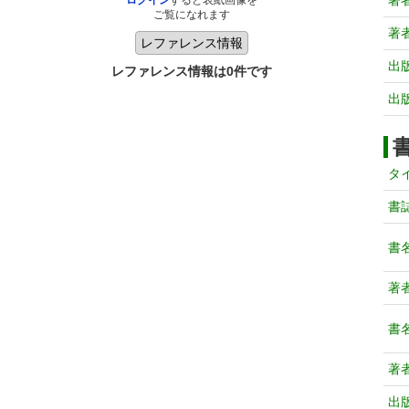
著
ログイン
すると表紙画像を
ご覧になれます
著
出
レファレンス情報は0件です
出
タ
書
書
著
書
著
出