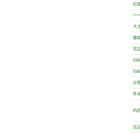
出
ペ
大
価
言
IS
IS
分
件
内
注