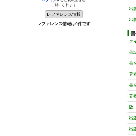
ログイン
すると表紙画像を
ご覧になれます
出
出
レファレンス情報は0件です
書
タ
書
書
著
書
著
版
出
出