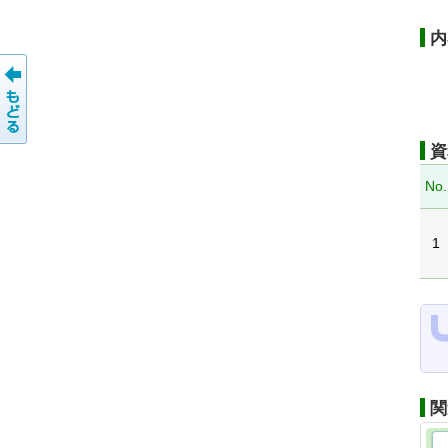
内
資
No.
1
関