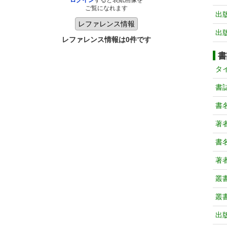
ログイン
すると表紙画像を
ご覧になれます
出
出
レファレンス情報は0件です
書
タ
書
書
著
書
著
叢
叢
出