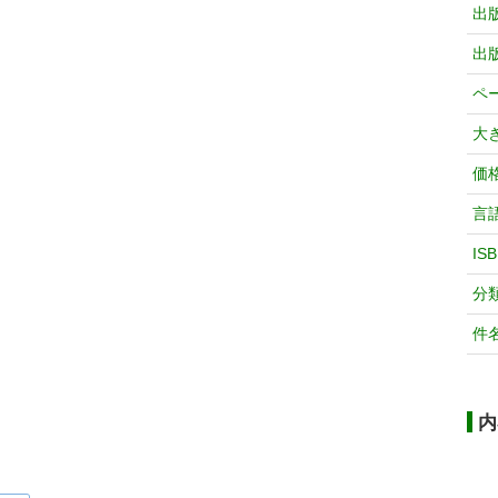
出
出
ペ
大
価
言
IS
分
件
内