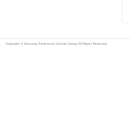
Copyright © Shizuoka Prefectural Central Library All Rights Reserved.