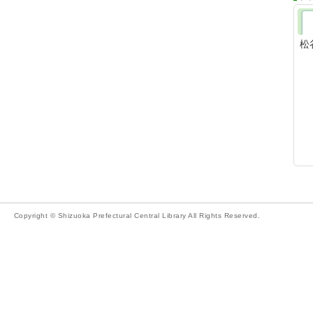
松
Copyright © Shizuoka Prefectural Central Library All Rights Reserved.