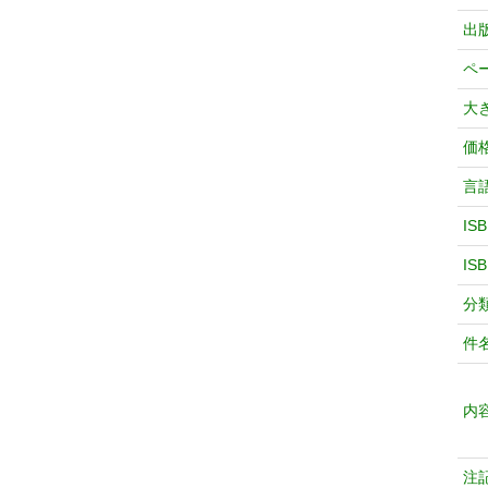
出
ペ
大
価
言
IS
IS
分
件
内
注