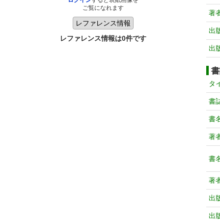
ログイン
すると表紙画像を
ご覧になれます
著
出
レファレンス情報は0件です
出
書
タ
書
書
著
書
著
出
出