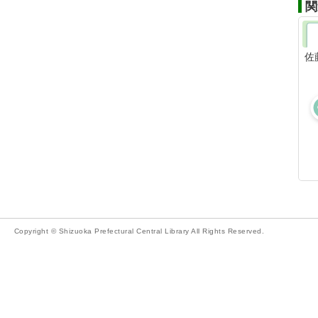
関
佐
Copyright © Shizuoka Prefectural Central Library All Rights Reserved.