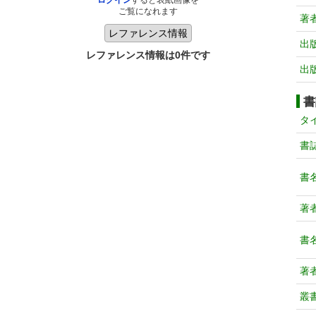
ログイン
すると表紙画像を
ご覧になれます
著
出
レファレンス情報は0件です
出
書
タ
書
書
著
書
著
叢