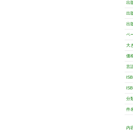
出
出
出
ペ
大
価
言
IS
IS
分
件
内