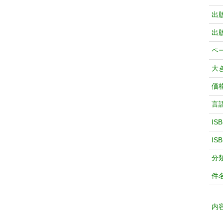
出
出
ペ
大
価
言
IS
IS
分
件
内