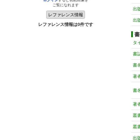
ログイン
すると表紙画像を
ご覧になれます
出
出
レファレンス情報は0件です
書
タ
書
書
著
書
著
叢
叢
出