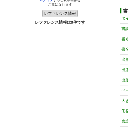
ログイン
すると表紙画像を
ご覧になれます
書
タ
レファレンス情報は0件です
書
書
書
出
出
出
ペ
大
価
言