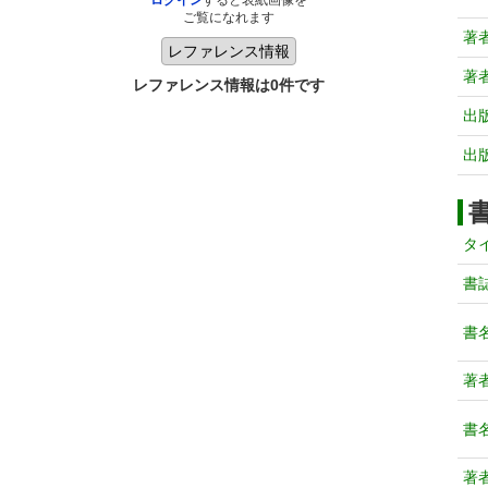
ログイン
すると表紙画像を
ご覧になれます
著
著
レファレンス情報は0件です
出
出
タ
書
書
著
書
著