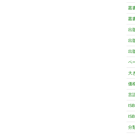
叢
叢
出
出
出
ペ
大
価
言
IS
IS
分