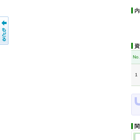
内
資
No.
1
関