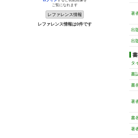
ログイン
すると表紙画像を
ご覧になれます
著
レファレンス情報は0件です
出
出
書
タ
書
書
著
書
著