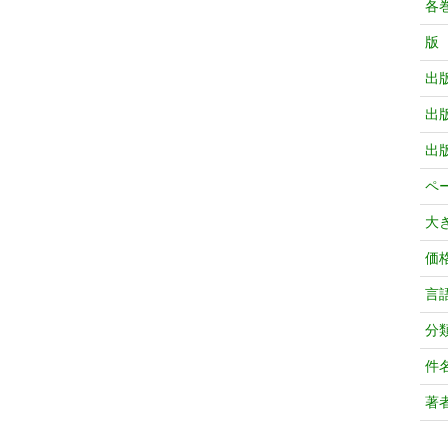
各
版
出
出
出
ペ
大
価
言
分
件
著