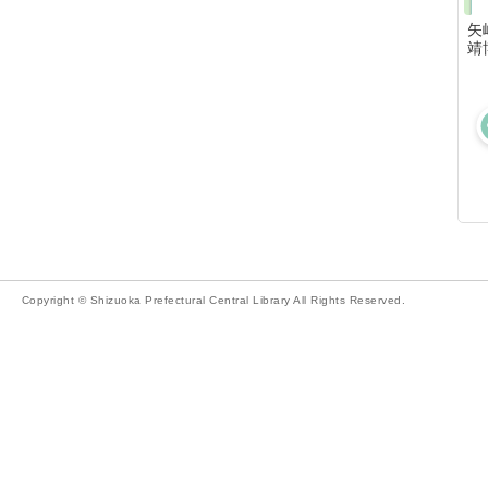
矢
靖
Copyright © Shizuoka Prefectural Central Library All Rights Reserved.