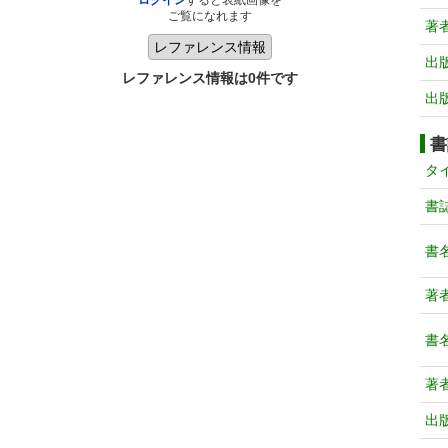
ログイン
すると表紙画像を
ご覧になれます
著
出
レファレンス情報は0件です
出
書
タ
書
書
著
書
著
出