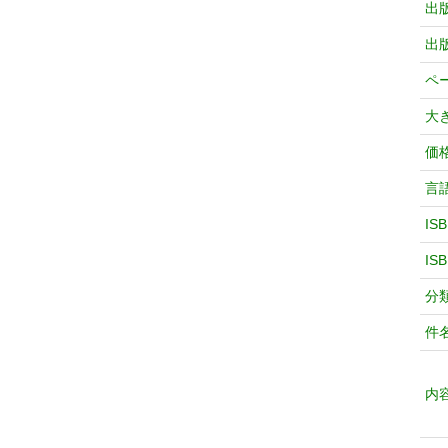
出
出
ペ
大
価
言
IS
IS
分
件
内