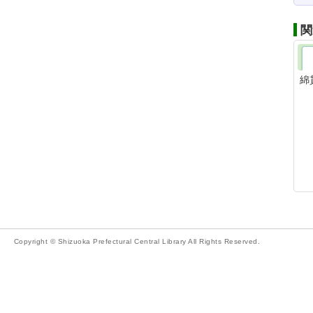
関
綿
Copyright © Shizuoka Prefectural Central Library All Rights Reserved.