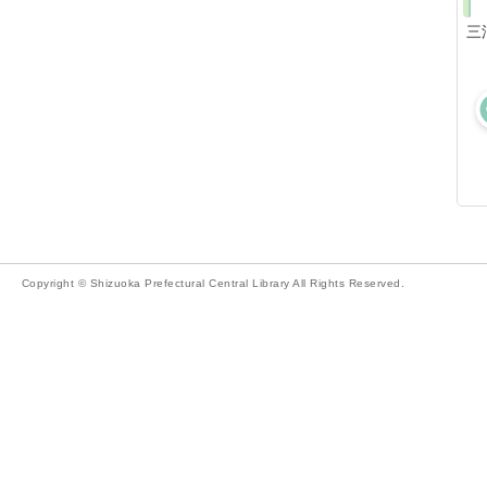
三
Copyright © Shizuoka Prefectural Central Library All Rights Reserved.