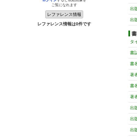
ログイン
すると表紙画像を
ご覧になれます
出
出
レファレンス情報は0件です
書
タ
書
書
著
書
著
出
出
出