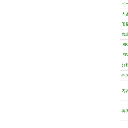
ペ
大
価
言
IS
IS
分
件
内
著