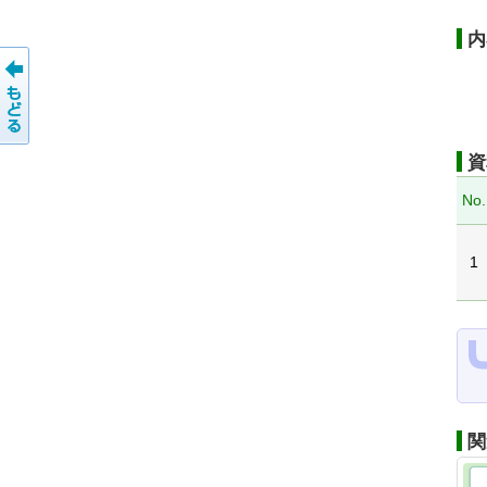
内
資
No.
1
関