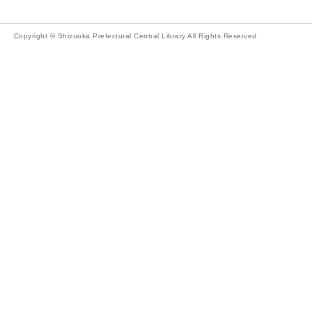
Copyright © Shizuoka Prefectural Central Library All Rights Reserved.