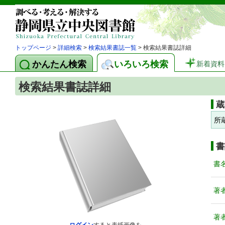
トップページ
>
詳細検索
>
検索結果書誌一覧
> 検索結果書誌詳細
かんたん検索
いろいろ検索
新着資料
検索結果書誌詳細
蔵
所
書
書
著
著