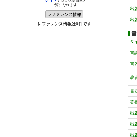
ログイン
すると表紙画像を
ご覧になれます
出
出
レファレンス情報は0件です
書
タ
書
書
著
書
著
出
出
出