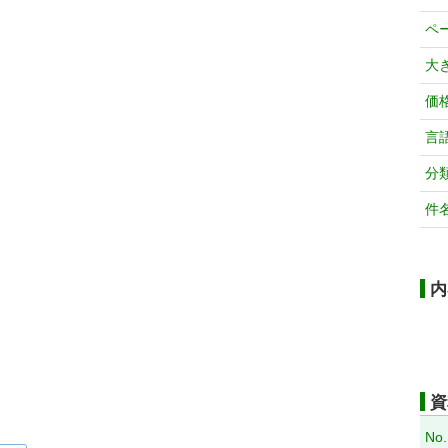
ペ
大
価
言
分
件
内
資
No.