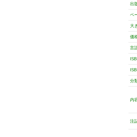
出
ペ
大
価
言
IS
IS
分
内
注