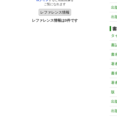
ログイン
すると表紙画像を
ご覧になれます
出
出
レファレンス情報は0件です
書
タ
書
書
著
書
著
版
出
出