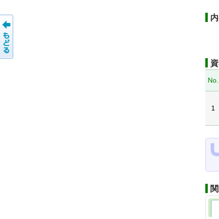
内
資
No.
1
関