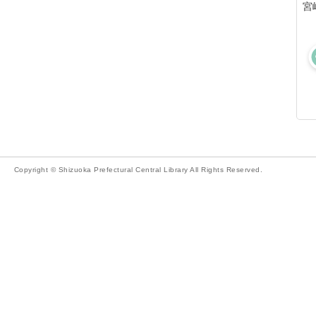
宮
Copyright © Shizuoka Prefectural Central Library All Rights Reserved.