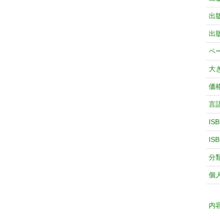
出
出
ペ
大
価
言
IS
IS
分
個
内