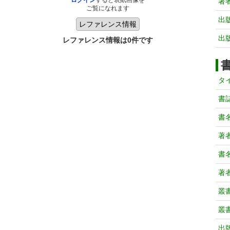
ログイン
すると表紙画像を
著
ご覧になれます
出
出
レファレンス情報は0件です
タ
書
書
著
書
著
叢
叢
出