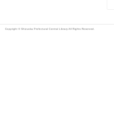
Copyright © Shizuoka Prefectural Central Library All Rights Reserved.