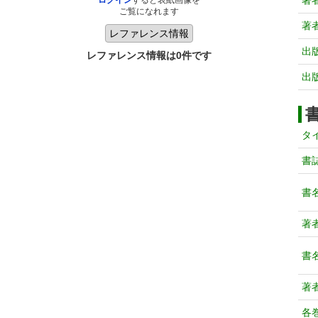
著
ログイン
すると表紙画像を
ご覧になれます
著
出
レファレンス情報は0件です
出
タ
書
書
著
書
著
各