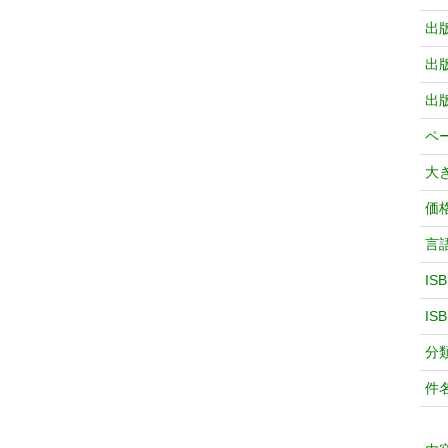
出
出
出
ペ
大
価
言
IS
IS
分
件