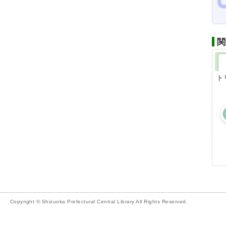
関
ト
Copyright © Shizuoka Prefectural Central Library All Rights Reserved.