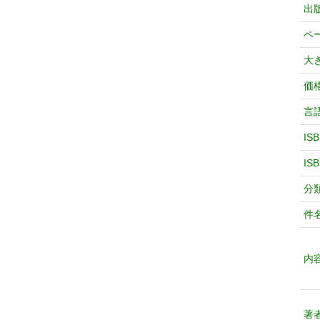
出
ペ
大
価
言
IS
IS
分
件
内
著