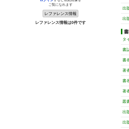
ログイン
すると表紙画像を
ご覧になれます
出
出
レファレンス情報は0件です
書
タ
書
書
著
書
著
叢
出
出