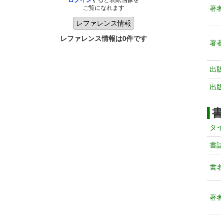
ログイン
すると表紙画像を
著
ご覧になれます
レファレンス情報は0件です
著
出
出
タ
書
書
著