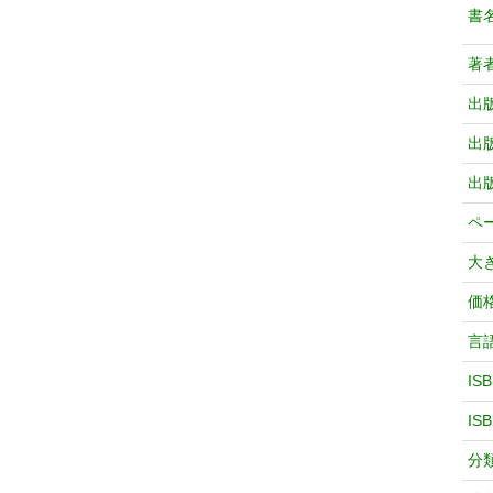
書
著
出
出
出
ペ
大
価
言
IS
IS
分