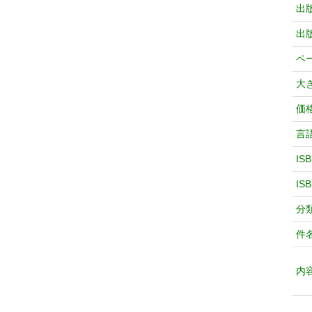
出
出
ペ
大
価
言
IS
IS
分
件
内