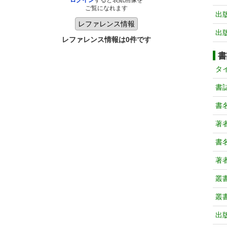
ログイン
すると表紙画像を
ご覧になれます
出
出
レファレンス情報は0件です
書
タ
書
書
著
書
著
叢
叢
出