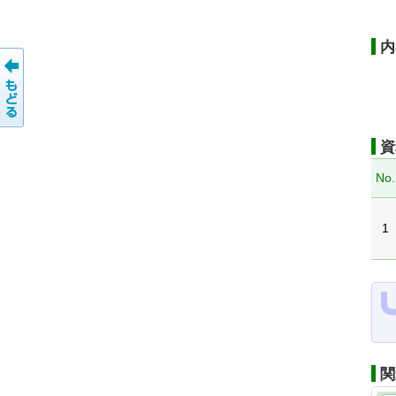
内
資
No.
1
関