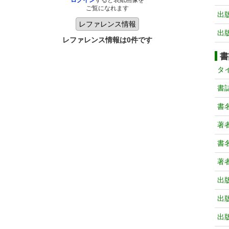
ログイン
すると表紙画像を
ご覧になれます
出
出
レファレンス情報は0件です
書
タ
書
書
著
書
著
出
出
出