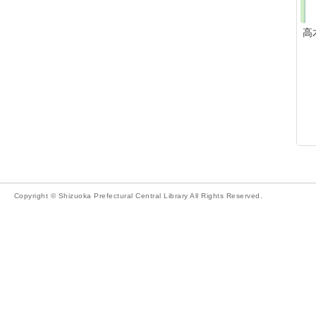
高
Copyright © Shizuoka Prefectural Central Library All Rights Reserved.