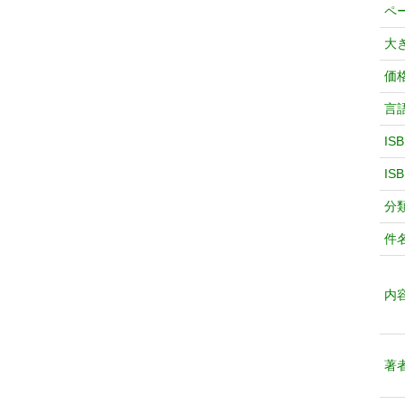
ペ
大
価
言
IS
IS
分
件
内
著