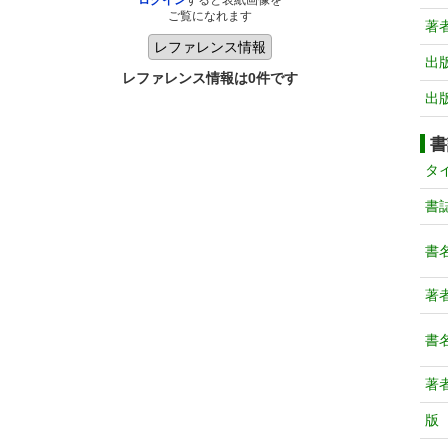
ログイン
すると表紙画像を
ご覧になれます
著
出
レファレンス情報は0件です
出
書
タ
書
書
著
書
著
版