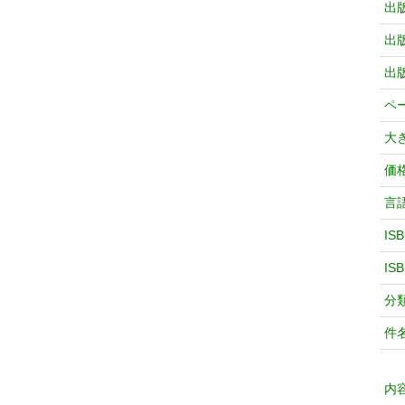
出
出
出
ペ
大
価
言
IS
IS
分
件
内