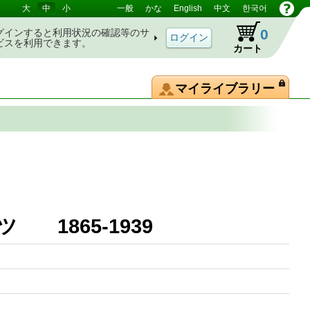
大
中
小
一般
かな
English
中文
한국어
0
グインすると利用状況の確認等のサ
ビスを利用できます。
カート
マイライブラリー
イツ 1865-1939