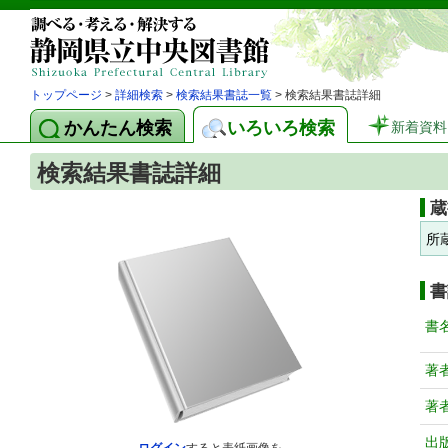
トップページ
>
詳細検索
>
検索結果書誌一覧
> 検索結果書誌詳細
かんたん検索
いろいろ検索
新着資料
検索結果書誌詳細
蔵
所
書
書
著
著
出