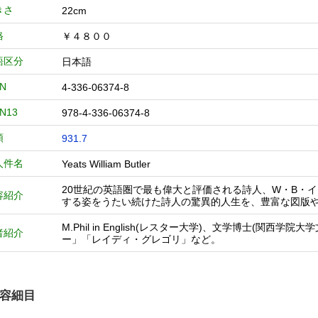
きさ
22cm
格
￥４８００
語区分
日本語
BN
4-336-06374-8
BN13
978-4-336-06374-8
類
931.7
人件名
Yeats William Butler
20世紀の英語圏で最も偉大と評価される詩人、W・B・
容紹介
する姿をうたい続けた詩人の驚異的人生を、豊富な図版
M.Phil in English(レスター大学)、文学博士(
者紹介
ー」「レイディ・グレゴリ」など。
容細目