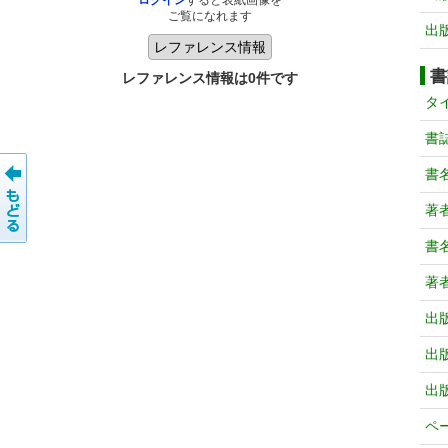
ログイン
すると表紙画像を
ご覧になれます
出
書
レファレンス情報は0件です
タ
書
書
著
書
著
出
出
出
ペ