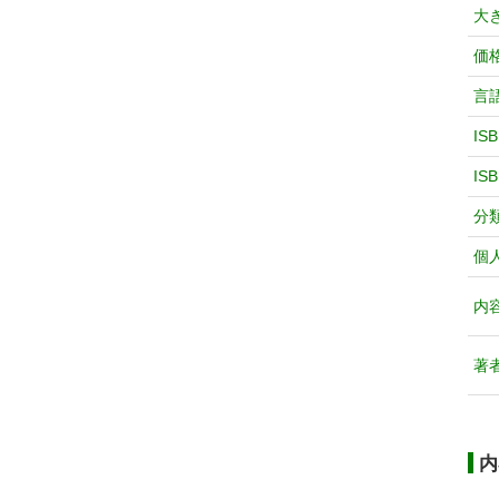
大
価
言
IS
IS
分
個
内
著
内