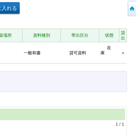
貸
架場所
資料種別
帯出区分
状態
出
在
一般和書
貸可資料
庫
○
1
/
1