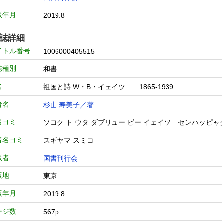
版年月
2019.8
誌詳細
イトル番号
1006000405515
誌種別
和書
名
祖国と詩 W・B・イェイツ 1865-1939
者名
杉山 寿美子／著
名ヨミ
ソコク ト ウタ ダブリュー ビー イェイツ センハ
者名ヨミ
スギヤマ スミコ
版者
国書刊行会
版地
東京
版年月
2019.8
ージ数
567p