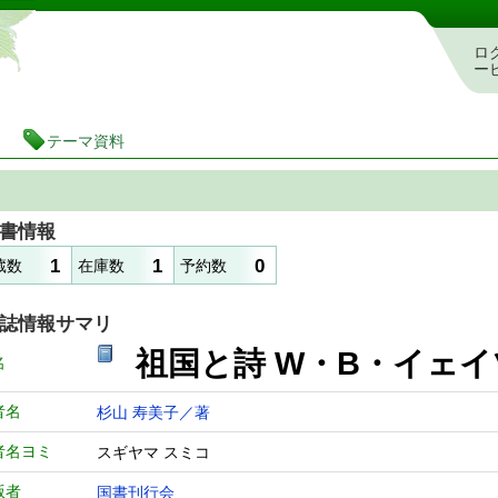
静岡県立図書館 蔵書検索・予約システム
ロ
ー
テーマ資料
書情報
1
1
0
蔵数
在庫数
予約数
誌情報サマリ
祖国と詩 W・B・イェ
名
者名
杉山 寿美子／著
者名ヨミ
スギヤマ スミコ
版者
国書刊行会