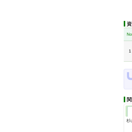
資
No
1
関
杉