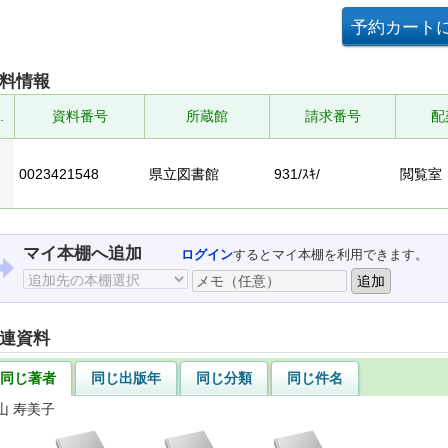
料情報
.
資料番号
所蔵館
請求番号
配
0023421548
県立図書館
931/ｽｷ/
閲覧室
マイ本棚へ追加
ログイン
するとマイ本棚を利用できます。
連資料
同じ著者
同じ出版年
同じ分類
同じ件名
山 寿美子