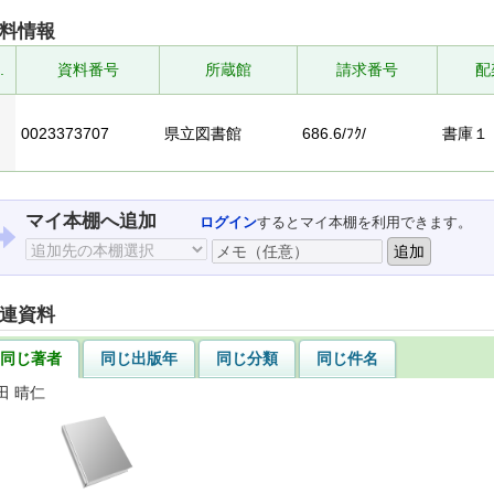
料情報
.
資料番号
所蔵館
請求番号
配
0023373707
県立図書館
686.6/ﾌｸ/
書庫１
マイ本棚へ追加
ログイン
するとマイ本棚を利用できます。
連資料
同じ著者
同じ出版年
同じ分類
同じ件名
田 晴仁