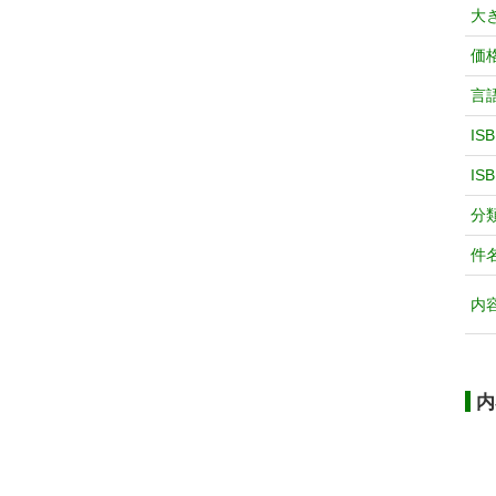
大
価
言
IS
IS
分
件
内
内