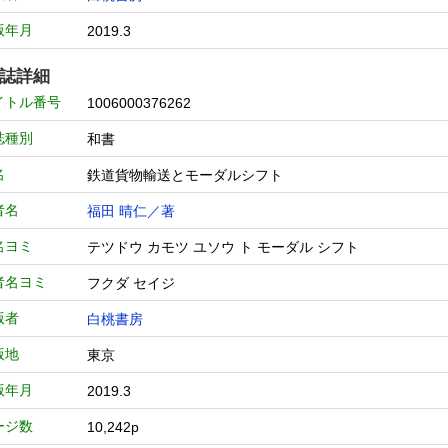
版年月
2019.3
誌詳細
イトル番号
1006000376262
誌種別
和書
名
鉄道貨物輸送とモーダルシフト
者名
福田 晴仁／著
名ヨミ
テツドウ カモツ ユソウ ト モーダル シフト
者名ヨミ
フクダ セイジ
版者
白桃書房
版地
東京
版年月
2019.3
ージ数
10,242p