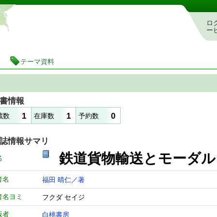
静岡県立図書館 蔵書検索・予約システム
ロ
ー
テーマ資料
書情報
1
1
0
蔵数
在庫数
予約数
誌情報サマリ
鉄道貨物輸送と
名
者名
福田 晴仁／著
者名ヨミ
フクダ セイジ
版者
白桃書房