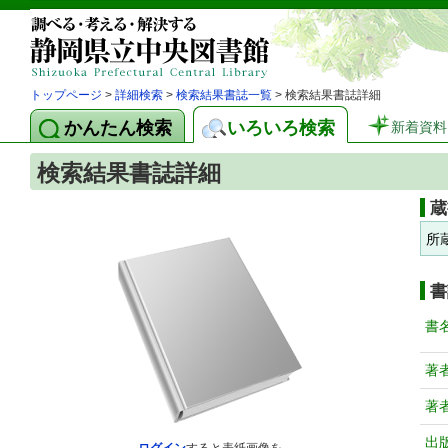
トップページ
>
詳細検索
>
検索結果書誌一覧
> 検索結果書誌詳細
かんたん検索
いろいろ検索
新着資料
検索結果書誌詳細
蔵
所
書
書
著
著
出