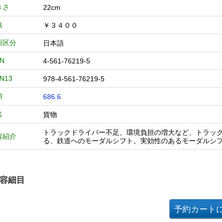
きさ
22cm
格
￥３４００
語区分
日本語
BN
4-561-76219-5
BN13
978-4-561-76219-5
類
686.6
名
貨物
トラックドライバー不足、環境負担の増大など、トラッ
容紹介
る、鉄道へのモーダルシフト。実効性のあるモーダルシ
容細目