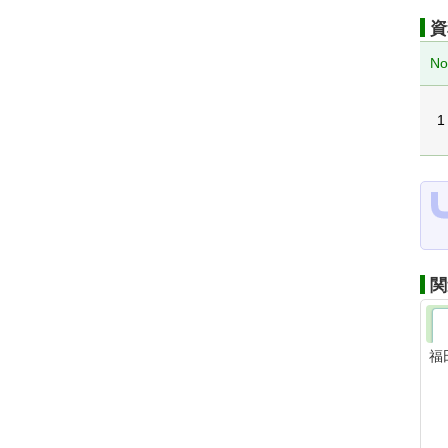
資
No
1
関
福