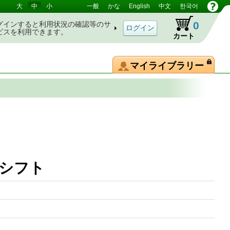
大
中
小
一般
かな
English
中文
한국어
0
グインすると利用状況の確認等のサ
ビスを利用できます。
カート
マイライブラリー
モーダルシフト