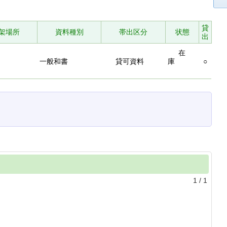
貸
架場所
資料種別
帯出区分
状態
出
在
一般和書
貸可資料
庫
○
1
/
1