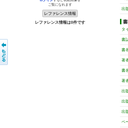
ログイン
すると表紙画像を
ご覧になれます
出
書
レファレンス情報は0件です
タ
書
書
著
書
著
出
出
出
ペ