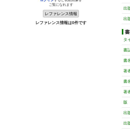
ログイン
すると表紙画像を
ご覧になれます
出
出
レファレンス情報は0件です
書
タ
書
書
著
書
著
版
出
出