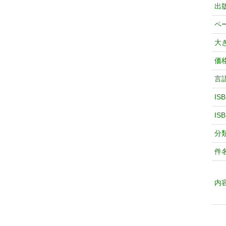
出
ペ
大
価
言
IS
IS
分
件
内