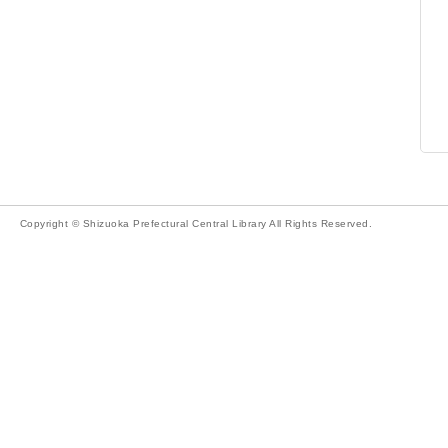
Copyright © Shizuoka Prefectural Central Library All Rights Reserved.